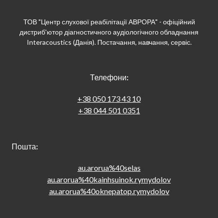
ТОВ "Центр слухової реабілітації АВРОРА" - офіційний
дистриб'ютор діагностичного аудіологічного обладнання
Interacoustics (Данія). Постачання, навчання, сервіс.
Телефони
:
+38 050 173 43 10
+38 044 501 0351
Пошта
:
au.arorua%40selas
au.arorua%40kainhsuinok.rymydolov
au.arorua%40oknepatop.rymydolov