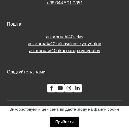
+38 044 501 0351
Пошта
:
au.arorua%40selas
au.arorua%40kainhsuinok.rymydolov
au.arorua%40oknepatop.rymydolov
Слідкуйте за нами:
Використовуючи цей сайт, ви даєте згоду на файли cookie
© Created by 2023
Прийняти
All rights Reserved