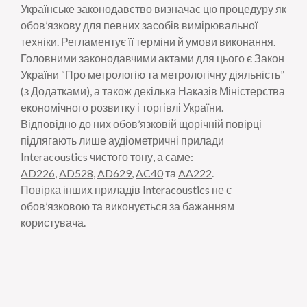
Українське законодавство визначає цю процедуру як
обов’язкову для певних засобів вимірювальної
техніки. Регламентує її терміни й умови виконання.
Головними законодавчими актами для цього є Закон
України “Про метрологію та метрологічну діяльність”
(з Додатками), а також декілька Наказів Міністерства
економічного розвитку і торгівлі України.
Відповідно до них обов’язковій щорічній повірці
підлягають лише аудіометричні прилади
Interacoustics чистого тону, а саме:
AD226
,
AD528
,
AD629
,
AC40
та
AA222
.
Повірка інших приладів Interacoustics не є
обов’язковою та виконується за бажанням
користувача.