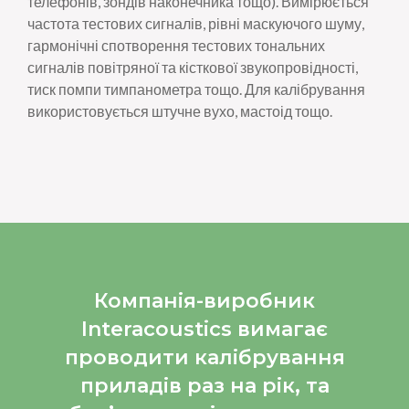
телефонів, зондів наконечника тощо). Вимірюється
частота тестових сигналів, рівні маскуючого шуму,
гармонічні спотворення тестових тональних
сигналів повітряної та кісткової звукопровідності,
тиск помпи тимпанометра тощо. Для калібрування
використовується штучне вухо, мастоід тощо.
Компанія-виробник
Interacoustics вимагає
проводити калібрування
приладів раз на рік, та